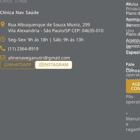
CRN3: 37908
de
Avulsa
HO
Privac
Clínica Nav Saúde
Plano 
Blo
Acomp
Termo
da
Rua Albuquerque de Souza Muniz, 299
Trimest
de
Nut
Vila Alexandria - São Paulo/SP CEP: 04635-010
Uso
Plano 
Seg–Sex: 9h às 18h | Sáb: 9h às 13h​
Acomp
Polític
Semest
de
(11) 2364-8919​
Especi
Cance
alinenaveganutri@gmail.com
•
Fale
WHATSAPP
INSTAGRAM
Pré-
Conos
operat
bariát
AG
CON
•
Pós-
operat
•
Manut
e
regan