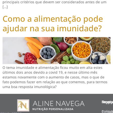
principais critérios que devem ser considerados antes de um
[…]
Como a alimentação pode
ajudar na sua imunidade?
O tema imunidade e alimentação ficou muito em alta estes
últimos dois anos devido a covid 19, e nesse último mês
estamos novamente com o aumento de casos, mas o que de
fato podemos fazer em relação ao que comemos, para termos
uma boa resposta imunológica?
Naveg
Progr
Legal
Polític
Consul