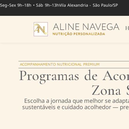
Seg–Sex 9h–18h • Sáb 9h–13h
Vila Alexandria - São Paulo/SP
H
ACOMPANHAMENTO NUTRICIONAL PREMIUM
Programas de Aco
Zona 
Escolha a jornada que melhor se adapt
sustentáveis e cuidado acolhedor — pres