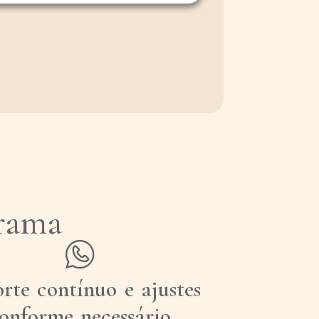
rama
rte contínuo e ajustes
onforme necessário