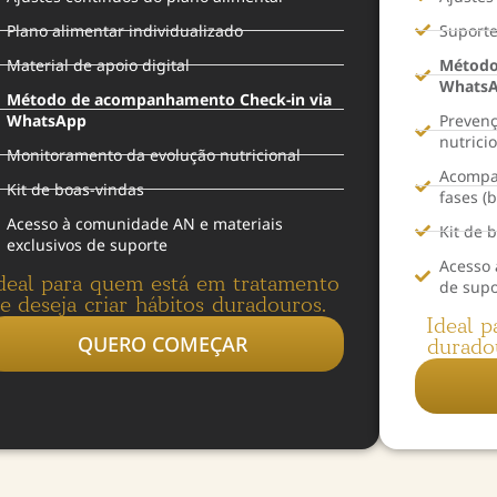
Plano alimentar individualizado
Suporte
Material de apoio digital
Método
Whats
Método de acompanhamento Check-in via
WhatsApp
Prevenç
nutrici
Monitoramento da evolução nutricional
Acompa
Kit de boas-vindas
fases (
Acesso à comunidade AN e materiais
Kit de 
exclusivos de suporte
Acesso 
deal para quem está em tratamento
de supo
e deseja criar hábitos duradouros.
Ideal 
QUERO COMEÇAR
durado