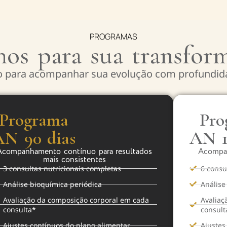
PROGRAMAS
hos para sua transfor
 para acompanhar sua evolução com profundida
Programa
Pro
AN 90 dias
AN 1
Acompanhamento contínuo para resultados
Acompa
mais consistentes
3 consultas nutricionais completas
6 consu
Análise bioquímica periódica
Análise
Avaliação da composição corporal em cada
Avaliaç
consulta*
consult
Ajustes contínuos do plano alimentar
Ajustes