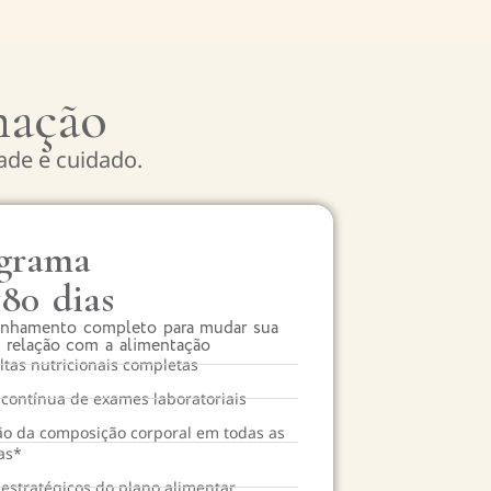
mação
de e cuidado.
grama
80 dias
nhamento completo para mudar sua
relação com a alimentação
ltas nutricionais completas
 contínua de exames laboratoriais
ão da composição corporal em todas as
as*
 estratégicos do plano alimentar