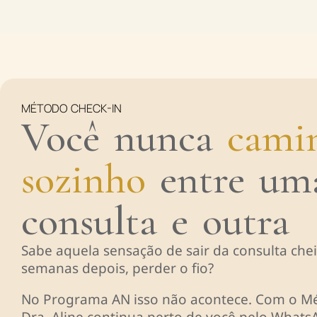
MÉTODO CHECK-IN
Você nunca
cami
sozinho
entre um
consulta e outra
Sabe aquela sensação de sair da consulta che
semanas depois, perder o fio?
No Programa AN isso não acontece. Com o Mé
Dra. Aline continua perto de você pelo Whats