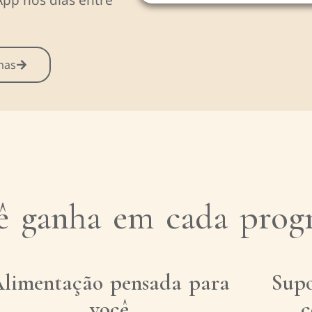
mas
ê ganha em cada prog
limentação pensada para
Supo
você
c