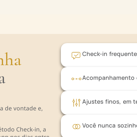
nha
Check-in frequent
a
Acompanhamento e
Ajustes finos, em 
ia de vontade e,
Você nunca sozinh
todo Check-in, a
App nos dias entre