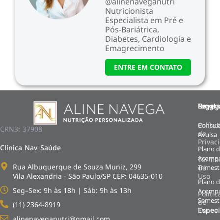
@alinenaveganutri
Nutricionista
Especialista em Pré e
Pós-Bariátrica,
Diabetes, Cardiologia e
Emagrecimento
ENTRE EM CONTATO
Naveg
Progr
Legal
Polític
Consul
CRN3: 37908
de
Avulsa
HO
Privac
Clínica Nav Saúde
Plano 
Blo
Acomp
Termo
da
Rua Albuquerque de Souza Muniz, 299
Trimest
de
Nut
Vila Alexandria - São Paulo/SP CEP: 04635-010
Uso
Plano 
Seg–Sex: 9h às 18h | Sáb: 9h às 13h​
Acomp
Polític
Semest
de
(11) 2364-8919​
Especi
Cance
alinenaveganutri@gmail.com